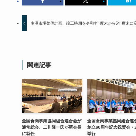
南港市場整備計画、竣工時期を令和4年度末から5年度末に
関連記事
全国食肉事業協同組合連合会が
全国食肉事業協同組合連
通常総会、二川隆一氏が新会長
創立60周年記念祝賀会・
に就任
挙行