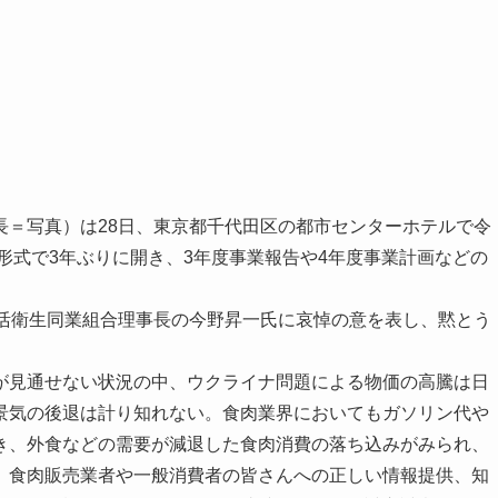
長＝写真）は28日、東京都千代田区の都市センターホテルで令
面形式で3年ぶりに開き、3年度事業報告や4年度事業計画などの
活衛生同業組合理事長の今野昇一氏に哀悼の意を表し、黙とう
見通せない状況の中、ウクライナ問題による物価の高騰は日
景気の後退は計り知れない。食肉業界においてもガソリン代や
き、外食などの需要が減退した食肉消費の落ち込みがみられ、
、食肉販売業者や一般消費者の皆さんへの正しい情報提供、知