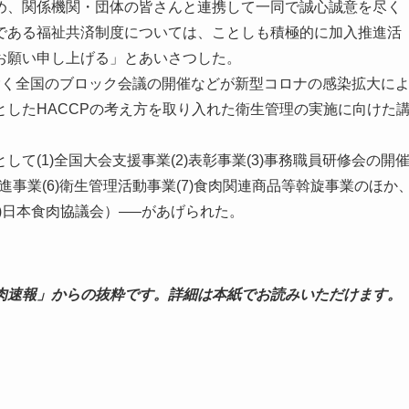
め、関係機関・団体の皆さんと連携して一同で誠心誠意を尽く
である福祉共済制度については、ことしも積極的に加入推進活
お願い申し上げる」とあいさつした。
く全国のブロック会議の開催などが新型コロナの感染拡大に
したHACCPの考え方を取り入れた衛生管理の実施に向けた
(1)全国大会支援事業(2)表彰事業(3)事務職員研修会の開
推進事業(6)衛生管理活動事業(7)食肉関連商品等斡旋事業のほか
)日本食肉協議会）—–があげられた。
肉速報」からの抜粋です。詳細は本紙でお読みいただけます。