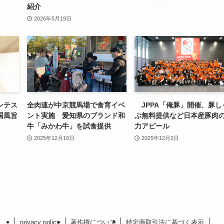
紹介
2026年5月19日
ンテス
全肉連が中京競馬場で食育イベ
JPPA「俺豚」開催、豚し
国風旨
ント実施 愛知県のブランド和
ぶ無料提供など日本産豚肉
牛「みかわ牛」を試食提供
力アピール
2025年12月10日
2025年12月2日
privacy policy
著作権について
特定商取引法に基づく表示