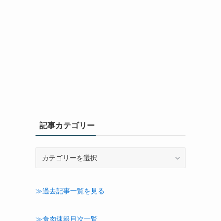
記事カテゴリー
記
事
カ
テ
≫過去記事一覧を見る
ゴ
リ
ー
≫食肉速報目次一覧