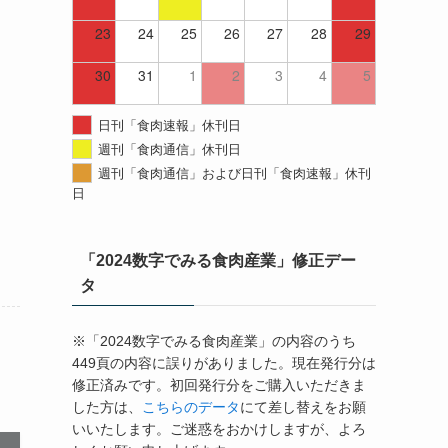
23
24
25
26
27
28
29
30
31
1
2
3
4
5
日刊「食肉速報」休刊日
週刊「食肉通信」休刊日
週刊「食肉通信」および日刊「食肉速報」休刊
日
「2024数字でみる食肉産業」修正デー
タ
※「2024数字でみる食肉産業」の内容のうち
449頁の内容に誤りがありました。現在発行分は
修正済みです。初回発行分をご購入いただきま
した方は、
こちらのデータ
にて差し替えをお願
いいたします。ご迷惑をおかけしますが、よろ