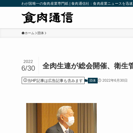
わが国唯一の食肉産業専門紙 | 食肉通信社：食肉産業ニュースを迅
ホーム
団体
2022
全肉生連が総会開催、衛生
6/30
当HP記事は広告記事も含みます
2022年6月30日
団体