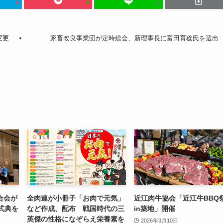
変更
家畜改良事業団が定時総会、新理事長に富田育稔氏を選出
合会が
全肉連が小冊子「お肉で元気」
近江肉牛協会「近江牛BBQ
式典を
など作成、配布 戦国時代の三
in築地」開催
英傑の性格になぞらえ栄養素を
2026年3月10日