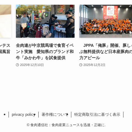
ンテス
全肉連が中京競馬場で食育イベ
JPPA「俺豚」開催、豚し
国風旨
ント実施 愛知県のブランド和
ぶ無料提供など日本産豚肉
牛「みかわ牛」を試食提供
力アピール
2025年12月10日
2025年12月2日
privacy policy
著作権について
特定商取引法に基づく表示
©
食肉通信社：食肉産業ニュースを迅速・正確に.