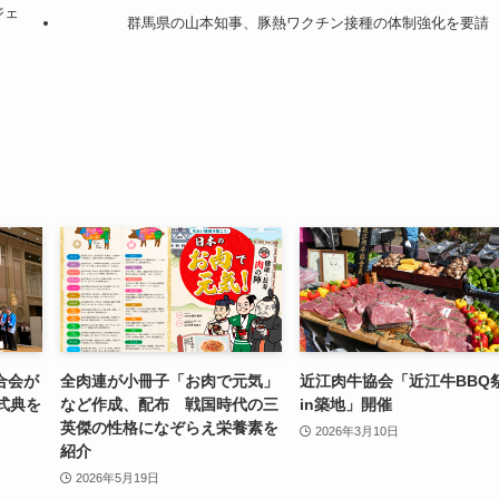
ジェ
群馬県の山本知事、豚熱ワクチン接種の体制強化を要請
合会が
全肉連が小冊子「お肉で元気」
近江肉牛協会「近江牛BBQ
式典を
など作成、配布 戦国時代の三
in築地」開催
英傑の性格になぞらえ栄養素を
2026年3月10日
紹介
2026年5月19日