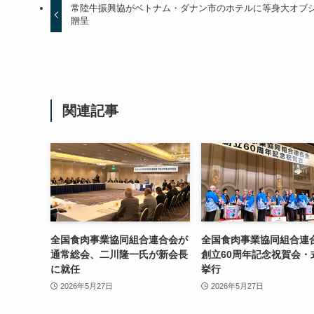
常陸牛振興協がベトナム・ダナン市のホテルに等身大オブ
贈呈
関連記事
全国食肉事業協同組合連合会が
全国食肉事業協同組合連
通常総会、二川隆一氏が新会長
創立60周年記念祝賀会・
に就任
挙行
2026年5月27日
2026年5月27日