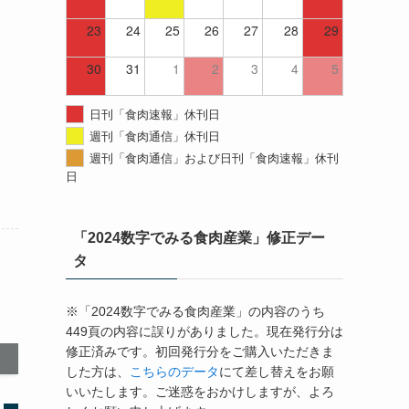
23
24
25
26
27
28
29
30
31
1
2
3
4
5
日刊「食肉速報」休刊日
週刊「食肉通信」休刊日
週刊「食肉通信」および日刊「食肉速報」休刊
日
「2024数字でみる食肉産業」修正デー
タ
※「2024数字でみる食肉産業」の内容のうち
449頁の内容に誤りがありました。現在発行分は
修正済みです。初回発行分をご購入いただきま
した方は、
こちらのデータ
にて差し替えをお願
いいたします。ご迷惑をおかけしますが、よろ