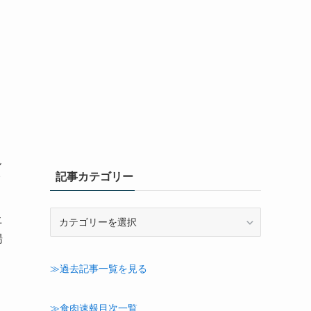
ん
記事カテゴリー
イ
記
土
事
揚
カ
テ
≫過去記事一覧を見る
ゴ
リ
ー
≫食肉速報目次一覧