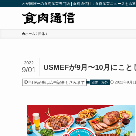
わが国唯一の食肉産業専門紙 | 食肉通信社：食肉産業ニュースを迅
ホーム
団体
2022
USMEFが9月〜10月に
9/01
当HP記事は広告記事も含みます
2022年9月1
団体
海外