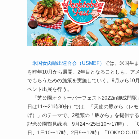
米国食肉輸出連合会（USMEF）
では、米国生ま
を昨年10月から展開。2年目となることしも、ア
でもらうための施策を実施していく。9月から10
ベント出展を行う。
「芝公園オクトーバーフェスト2022in御成門駅」
日は11〜21時30分）では、「天使の豚から（
げ）」のテーマで、2種類の「豚から」を提供する
記念公園鶴見緑地、9月24〜25日10〜17時）、「
日、1日10〜17時、2日9〜12時）「TOKYO OUT