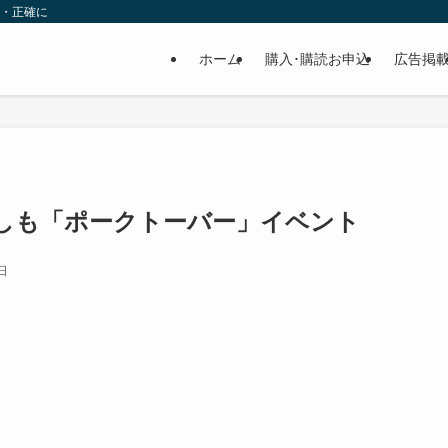
速・正確に
ホーム
購入･購読お申込
広告掲
ことしも「ポークトーバー」イベント
日