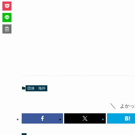
団体
海外
よかっ