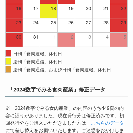
16
17
18
19
20
21
22
23
24
25
26
27
28
29
30
31
1
2
3
4
5
日刊「食肉速報」休刊日
週刊「食肉通信」休刊日
週刊「食肉通信」および日刊「食肉速報」休刊日
「2024数字でみる食肉産業」修正データ
※「2024数字でみる食肉産業」の内容のうち449頁の内
容に誤りがありました。現在発行分は修正済みです。初
回発行分をご購入いただきました方は、
こちらのデータ
にて差し替えをお願いいたします。ご迷惑をおかけしま