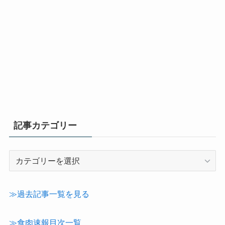
記事カテゴリー
記
事
カ
テ
≫過去記事一覧を見る
ゴ
リ
≫食肉速報目次一覧