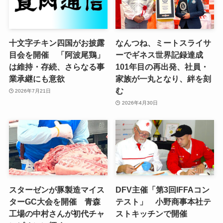
十文字チキン四国がお披露
なんつね、ミートスライサ
目会を開催 「阿波尾鶏」
ーでギネス世界記録達成
は維持・存続、さらなる事
101年目の再出発、社員・
業承継にも意欲
家族が一丸となり、絆を刻
む
2026年7月21日
2026年4月30日
スターゼンが豚製造マイス
DFV主催「第3回IFFAコン
ターGC大会を開催 青森
テスト」 小野商事本社テ
工場の中村さんが初代チャ
ストキッチンで開催