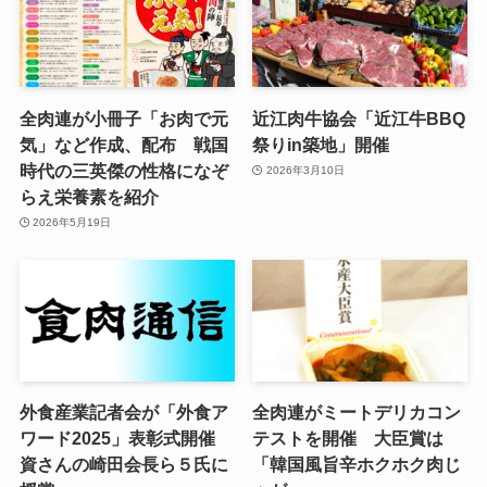
全肉連が小冊子「お肉で元
近江肉牛協会「近江牛BBQ
気」など作成、配布 戦国
祭りin築地」開催
時代の三英傑の性格になぞ
2026年3月10日
らえ栄養素を紹介
2026年5月19日
外食産業記者会が「外食ア
全肉連がミートデリカコン
ワード2025」表彰式開催
テストを開催 大臣賞は
資さんの崎田会長ら５氏に
「韓国風旨辛ホクホク肉じ