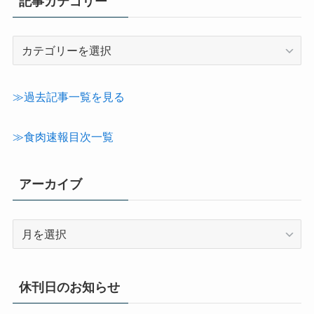
記事カテゴリー
記
事
カ
テ
≫過去記事一覧を見る
ゴ
リ
≫食肉速報目次一覧
ー
アーカイブ
ア
ー
カ
イ
休刊日のお知らせ
ブ