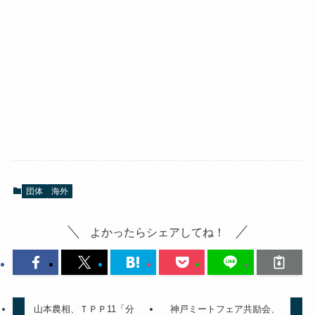
団体
海外
よかったらシェアしてね！
山本農相、ＴＰＰ11「分
神戸ミートフェア共励会、