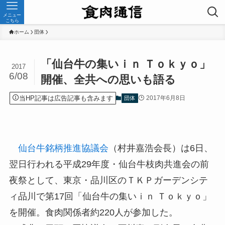
メニュー
こちら
ホーム
団体
「仙台牛の集いｉｎ Ｔｏｋｙｏ」
2017
6/08
開催、全共への思いも語る
当HP記事は広告記事も含みます
2017年6月8日
団体
仙台牛銘柄推進協議会
（村井嘉浩会長）は6日、
翌日行われる平成29年度・仙台牛枝肉共進会の前
夜祭として、東京・品川区のＴＫＰガーデンシテ
ィ品川で第17回「仙台牛の集いｉｎ Ｔｏｋｙｏ」
を開催。食肉関係者約220人が参加した。