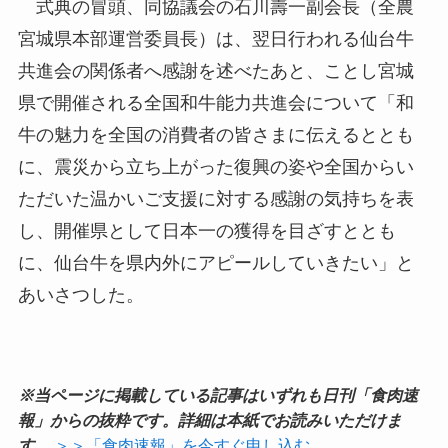
式典の冒頭、同協議会の石川壽一副会長（全農
宮城県本部運営委員長）は、翌日行われる仙台牛
共進会の関係者へ感謝を述べたあと、ことし宮城
県で開催される全国和牛能力共進会について「和
牛の魅力を全国の消費者の皆さまに伝えるととも
に、震災から立ち上がった復興の姿や全国からい
ただいた温かいご支援に対する感謝の気持ちを表
し、開催県として日本一の獲得を目ざすととも
に、仙台牛を県内外にアピールしていきたい」と
あいさつした。
※当ページに掲載している記事はいずれも日刊「食肉速
報」からの抜粋です。詳細は本紙でお読みいただけま
す。
＞＞「食肉速報」を今すぐ申し込む