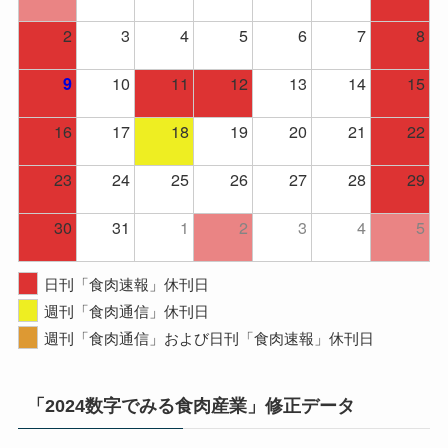
2
3
4
5
6
7
8
10
11
12
13
14
15
9
16
17
18
19
20
21
22
23
24
25
26
27
28
29
30
31
1
2
3
4
5
日刊「食肉速報」休刊日
週刊「食肉通信」休刊日
週刊「食肉通信」および日刊「食肉速報」休刊日
「2024数字でみる食肉産業」修正データ