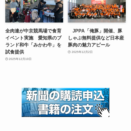
全肉連が中京競馬場で食育
JPPA「俺豚」開催、豚
イベント実施 愛知県のブ
しゃぶ無料提供など日本産
ランド和牛「みかわ牛」を
豚肉の魅力アピール
試食提供
2025年12月2日
2025年12月10日