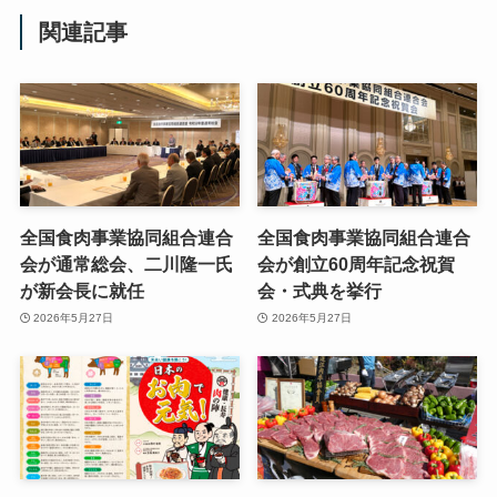
関連記事
全国食肉事業協同組合連合
全国食肉事業協同組合連合
会が通常総会、二川隆一氏
会が創立60周年記念祝賀
が新会長に就任
会・式典を挙行
2026年5月27日
2026年5月27日