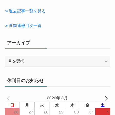
カ
テ
≫過去記事一覧を見る
ゴ
リ
≫食肉速報目次一覧
ー
アーカイブ
ア
ー
カ
イ
休刊日のお知らせ
ブ
2026年 8月
日
月
火
水
木
金
土
26
27
28
29
30
31
1