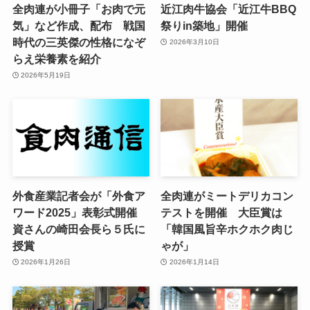
全肉連が小冊子「お肉で元
近江肉牛協会「近江牛BBQ
気」など作成、配布 戦国
祭りin築地」開催
時代の三英傑の性格になぞ
2026年3月10日
らえ栄養素を紹介
2026年5月19日
外食産業記者会が「外食ア
全肉連がミートデリカコン
ワード2025」表彰式開催
テストを開催 大臣賞は
資さんの崎田会長ら５氏に
「韓国風旨辛ホクホク肉じ
授賞
ゃが」
2026年1月26日
2026年1月14日