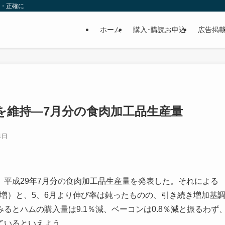
速・正確に
ホーム
購入･購読お申込
広告掲
を維持—7月分の食肉加工品生産量
1日
平成29年7月分の食肉加工品生産量を発表した。それによる
.7％増）と、5、6月より伸び率は鈍ったものの、引き続き増加基
るとハムの購入量は9.1％減、ベーコンは0.8％減と振るわず
ているといえよう。