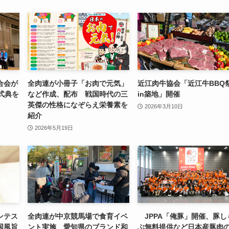
合会が
全肉連が小冊子「お肉で元気」
近江肉牛協会「近江牛BBQ
式典を
など作成、配布 戦国時代の三
in築地」開催
英傑の性格になぞらえ栄養素を
2026年3月10日
紹介
2026年5月19日
ンテス
全肉連が中京競馬場で食育イベ
JPPA「俺豚」開催、豚し
国風旨
ント実施 愛知県のブランド和
ぶ無料提供など日本産豚肉