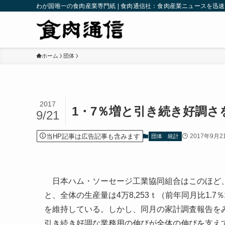
わが国唯一の食肉産業専門紙 | 食肉通信社：食肉産業ニュースを迅
ホーム
団体
2017
1・7％増と引き続き好調さ
9/21
当HP記事は広告記事も含みます
2017年9月2
団体
統計
日本ハム・ソーセージ工業協同組合はこのほど、
と、全体の生産量は4万8,253ｔ（前年同月比1
を維持している。しかし、同月の家計調査報告をみ
引き続き好調な業務用の伸びが全体の伸びを支え