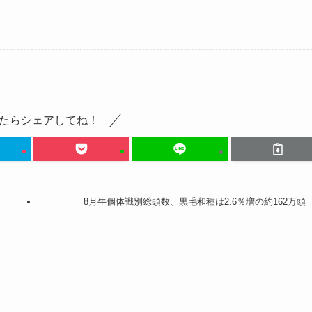
たらシェアしてね！
8月牛個体識別総頭数、黒毛和種は2.6％増の約162万頭