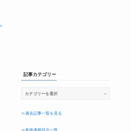
＞
記事カテゴリー
記
事
カ
テ
≫過去記事一覧を見る
ゴ
リ
ー
≫食肉速報目次一覧