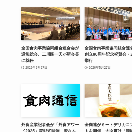
全国食肉事業協同組合連合会が
全国食肉事業協同組合連
通常総会、二川隆一氏が新会長
創立60周年記念祝賀会・
に就任
挙行
2026年5月27日
2026年5月27日
外食産業記者会が「外食アワー
全肉連がミートデリカコ
ド2025」表彰式開催 資さん
トを開催 大臣賞は「韓