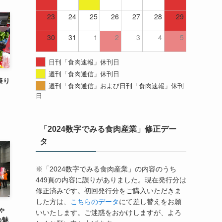
23
24
25
26
27
28
29
30
31
1
2
3
4
5
日刊「食肉速報」休刊日
週刊「食肉通信」休刊日
祭り
週刊「食肉通信」および日刊「食肉速報」休刊
日
「2024数字でみる食肉産業」修正デー
タ
※「2024数字でみる食肉産業」の内容のうち
449頁の内容に誤りがありました。現在発行分は
修正済みです。初回発行分をご購入いただきま
した方は、
こちらのデータ
にて差し替えをお願
ゃ
いいたします。ご迷惑をおかけしますが、よろ
の魅