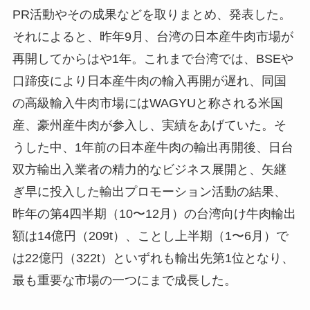
PR活動やその成果などを取りまとめ、発表した。
それによると、昨年9月、台湾の日本産牛肉市場が
再開してからはや1年。これまで台湾では、BSEや
口蹄疫により日本産牛肉の輸入再開が遅れ、同国
の高級輸入牛肉市場にはWAGYUと称される米国
産、豪州産牛肉が参入し、実績をあげていた。そ
うした中、1年前の日本産牛肉の輸出再開後、日台
双方輸出入業者の精力的なビジネス展開と、矢継
ぎ早に投入した輸出プロモーション活動の結果、
昨年の第4四半期（10〜12月）の台湾向け牛肉輸出
額は14億円（209t）、ことし上半期（1〜6月）で
は22億円（322t）といずれも輸出先第1位となり、
最も重要な市場の一つにまで成長した。