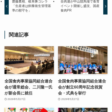
齋藤農相、岐阜豚コレラ
全肉連が中山競馬場で食育
「生産者は飼養衛生管理基
イベント開催し盛況、国産
準の順守を」
食肉PR
関連記事
全国食肉事業協同組合連合
全国食肉事業協同組合連合
会が通常総会、二川隆一氏
会が創立60周年記念祝賀
が新会長に就任
会・式典を挙行
2026年5月27日
2026年5月27日