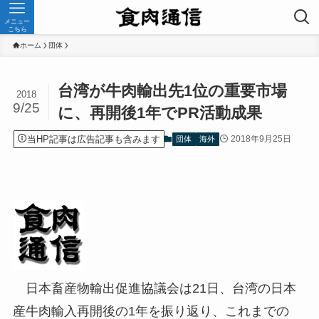
メニュー
こちら
ホーム
団体
台湾が牛肉輸出先1位の重要市場
2018
9/25
に、再開後1年でPR活動成果
当HP記事は広告記事も含みます
2018年9月25日
団体
海外
日本畜産物輸出促進協議会は21日、台湾の日本
産牛肉輸入再開後の1年を振り返り、これまでの