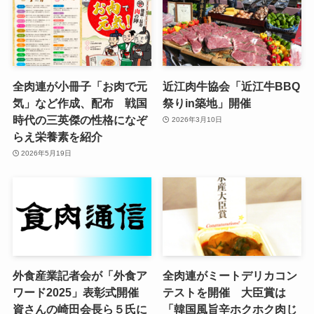
全肉連が小冊子「お肉で元
近江肉牛協会「近江牛BBQ
気」など作成、配布 戦国
祭りin築地」開催
時代の三英傑の性格になぞ
2026年3月10日
らえ栄養素を紹介
2026年5月19日
外食産業記者会が「外食ア
全肉連がミートデリカコン
ワード2025」表彰式開催
テストを開催 大臣賞は
資さんの崎田会長ら５氏に
「韓国風旨辛ホクホク肉じ