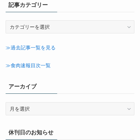
記事カテゴリー
記
事
カ
テ
≫過去記事一覧を見る
ゴ
リ
≫食肉速報目次一覧
ー
アーカイブ
ア
ー
カ
イ
休刊日のお知らせ
ブ