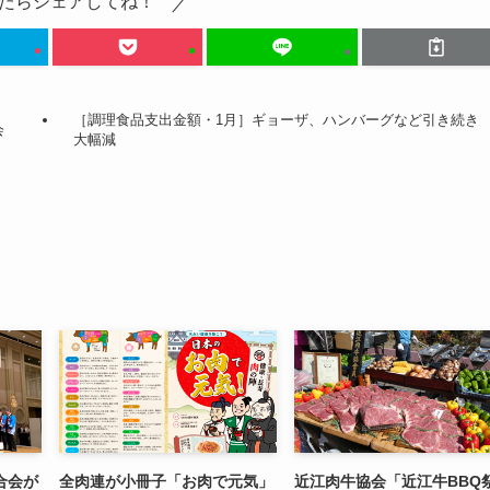
たらシェアしてね！
［調理食品支出金額・1月］ギョーザ、ハンバーグなど引き続き
会
大幅減
合会が
全肉連が小冊子「お肉で元気」
近江肉牛協会「近江牛BBQ