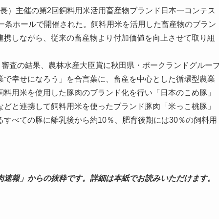
彦会長）主催の第2回飼料用米活用畜産物ブランド日本一コンテス
堂一条ホールで開催された。飼料用米を活用した畜産物のブラン
連携しながら、従来の畜産物より付加価値を向上させて取り組
、審査の結果、農林水産大臣賞に秋田県・ポークランドグルー
業で幸せになろう」を合言葉に、畜産を中心とした循環型農業
飼料用米を使用した豚肉のブランド化を行い「日本のこめ豚」
などと連携して飼料用米を使ったブランド豚肉「米っこ桃豚」
すべての豚に離乳後から約10％、肥育後期には30％の飼料用
肉速報」からの抜粋です。詳細は本紙でお読みいただけます。