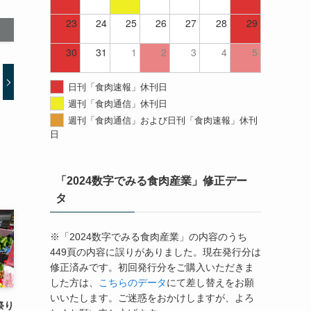
23
24
25
26
27
28
29
30
31
1
2
3
4
5
日刊「食肉速報」休刊日
週刊「食肉通信」休刊日
週刊「食肉通信」および日刊「食肉速報」休刊
日
「2024数字でみる食肉産業」修正デー
タ
※「2024数字でみる食肉産業」の内容のうち
449頁の内容に誤りがありました。現在発行分は
修正済みです。初回発行分をご購入いただきま
した方は、
こちらのデータ
にて差し替えをお願
いいたします。ご迷惑をおかけしますが、よろ
祭り