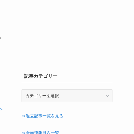
プ
記事カテゴリー
記
事
カ
＞
テ
≫過去記事一覧を見る
ゴ
リ
ー
≫食肉速報目次一覧