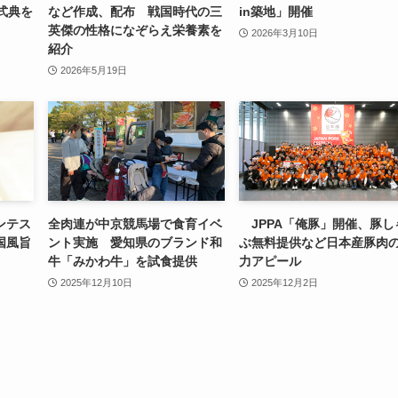
式典を
など作成、配布 戦国時代の三
in築地」開催
英傑の性格になぞらえ栄養素を
2026年3月10日
紹介
2026年5月19日
ンテス
全肉連が中京競馬場で食育イベ
JPPA「俺豚」開催、豚し
国風旨
ント実施 愛知県のブランド和
ぶ無料提供など日本産豚肉
牛「みかわ牛」を試食提供
力アピール
2025年12月10日
2025年12月2日