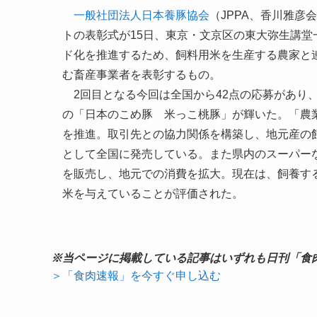
一般社団法人日本養豚協会
（JPPA、香川雅
トの表彰式が15日、東京・文京区の東大弥生講
ド化を推進するため、飼料用米を生産する農家と
む畜産事業者を表彰するもの。
2回目となる今回は全国から42点の応募があり
の「日本のこめ豚 米っこ桃豚」が輝いた。「農
を推進。取引先との協力関係を構築し、地元産の
として全国に発売している。また県内のスーパー
を販売し、地元での消費を拡大。現在は、飼養する
米を与えていることが評価された。
※当ページに掲載している記事はいずれも日刊「食
＞「食肉速報」を今すぐ申し込む