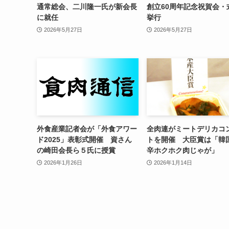
通常総会、二川隆一氏が新会長
創立60周年記念祝賀会・
に就任
挙行
2026年5月27日
2026年5月27日
外食産業記者会が「外食アワー
全肉連がミートデリカコ
ド2025」表彰式開催 資さん
トを開催 大臣賞は「韓
の崎田会長ら５氏に授賞
辛ホクホク肉じゃが」
2026年1月26日
2026年1月14日