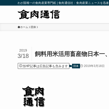
わが国唯一の食肉産業専門紙 | 食肉通信社：食肉産業ニュースを迅
ホーム
団体
2019
飼料用米活用畜産物日本一
3/18
当HP記事は広告記事も含みます
2019年3月18日
団体