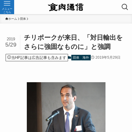
メニュー
こちら
ホーム
団体
チリポークが来日、「対日輸出を
2019
5/29
さらに強固なものに」と強調
当HP記事は広告記事も含みます
2019年5月29日
団体
海外