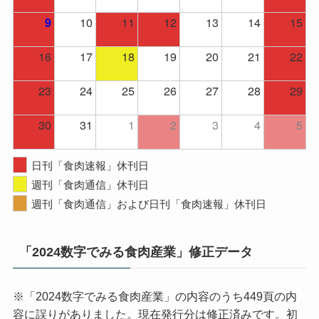
10
11
12
13
14
15
9
16
17
18
19
20
21
22
23
24
25
26
27
28
29
30
31
1
2
3
4
5
日刊「食肉速報」休刊日
週刊「食肉通信」休刊日
週刊「食肉通信」および日刊「食肉速報」休刊日
「2024数字でみる食肉産業」修正データ
※「2024数字でみる食肉産業」の内容のうち449頁の内
容に誤りがありました。現在発行分は修正済みです。初