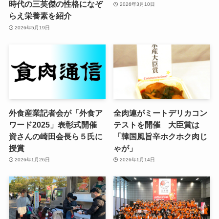
時代の三英傑の性格になぞ
2026年3月10日
らえ栄養素を紹介
2026年5月19日
外食産業記者会が「外食ア
全肉連がミートデリカコン
ワード2025」表彰式開催
テストを開催 大臣賞は
資さんの崎田会長ら５氏に
「韓国風旨辛ホクホク肉じ
授賞
ゃが」
2026年1月26日
2026年1月14日