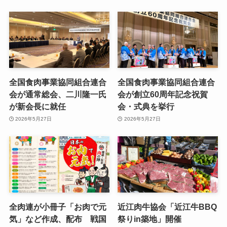
全国食肉事業協同組合連合
全国食肉事業協同組合連合
会が通常総会、二川隆一氏
会が創立60周年記念祝賀
が新会長に就任
会・式典を挙行
2026年5月27日
2026年5月27日
全肉連が小冊子「お肉で元
近江肉牛協会「近江牛BBQ
気」など作成、配布 戦国
祭りin築地」開催