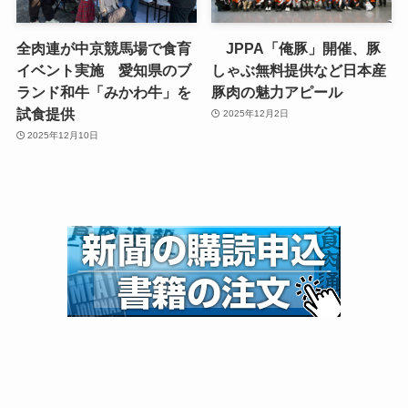
全肉連が中京競馬場で食育
JPPA「俺豚」開催、豚
イベント実施 愛知県のブ
しゃぶ無料提供など日本産
ランド和牛「みかわ牛」を
豚肉の魅力アピール
試食提供
2025年12月2日
2025年12月10日