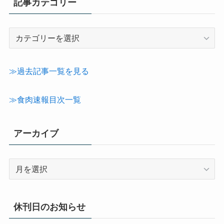
記事カテゴリー
記
事
カ
テ
≫過去記事一覧を見る
ゴ
リ
≫食肉速報目次一覧
ー
アーカイブ
ア
ー
カ
イ
休刊日のお知らせ
ブ