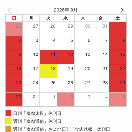
2026年 8月
日
月
火
水
木
金
土
26
27
28
29
30
31
1
2
3
4
5
6
7
8
9
10
12
13
14
15
11
16
17
18
19
20
21
22
23
24
25
26
27
28
29
30
31
1
2
3
4
5
日刊「食肉速報」休刊日
週刊「食肉通信」休刊日
週刊「食肉通信」および日刊「食肉速報」休刊日