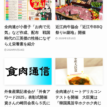
全肉連が小冊子「お肉で元
近江肉牛協会「近江牛BBQ
気」など作成、配布 戦国
祭りin築地」開催
時代の三英傑の性格になぞ
2026年3月10日
らえ栄養素を紹介
2026年5月19日
外食産業記者会が「外食ア
全肉連がミートデリカコン
ワード2025」表彰式開催
テストを開催 大臣賞は
資さんの崎田会長ら５氏に
「韓国風旨辛ホクホク肉じ