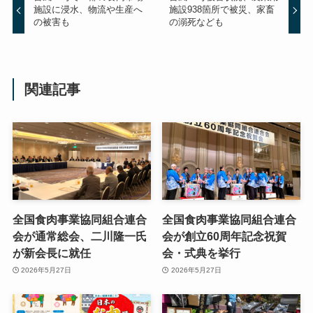
施設に浸水、物流や生産へ
施設938箇所で被災、家畜
の被害も
の溺死なども
関連記事
全国食肉事業協同組合連合
全国食肉事業協同組合連合
会が通常総会、二川隆一氏
会が創立60周年記念祝賀
が新会長に就任
会・式典を挙行
2026年5月27日
2026年5月27日