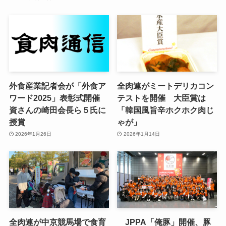
外食産業記者会が「外食ア
全肉連がミートデリカコン
ワード2025」表彰式開催
テストを開催 大臣賞は
資さんの崎田会長ら５氏に
「韓国風旨辛ホクホク肉じ
授賞
ゃが」
2026年1月26日
2026年1月14日
全肉連が中京競馬場で食育
JPPA「俺豚」開催、豚