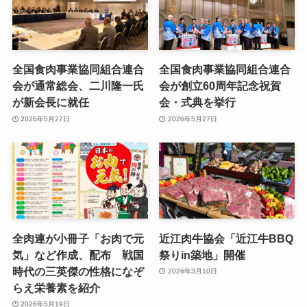
全国食肉事業協同組合連合
全国食肉事業協同組合連合
会が通常総会、二川隆一氏
会が創立60周年記念祝賀
が新会長に就任
会・式典を挙行
2026年5月27日
2026年5月27日
全肉連が小冊子「お肉で元
近江肉牛協会「近江牛BBQ
気」など作成、配布 戦国
祭りin築地」開催
時代の三英傑の性格になぞ
2026年3月10日
らえ栄養素を紹介
2026年5月19日