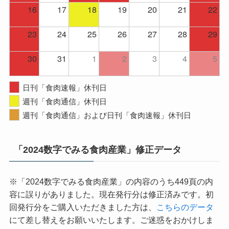
16
17
18
19
20
21
22
23
24
25
26
27
28
29
30
31
1
2
3
4
5
日刊「食肉速報」休刊日
週刊「食肉通信」休刊日
週刊「食肉通信」および日刊「食肉速報」休刊日
「2024数字でみる食肉産業」修正データ
※「2024数字でみる食肉産業」の内容のうち449頁の内
容に誤りがありました。現在発行分は修正済みです。初
回発行分をご購入いただきました方は、
こちらのデータ
にて差し替えをお願いいたします。ご迷惑をおかけしま