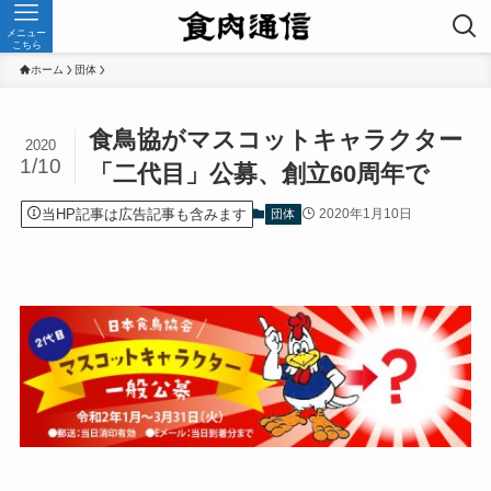
メニュー
こちら
ホーム
団体
食鳥協がマスコットキャラクター
2020
1/10
「二代目」公募、創立60周年で
当HP記事は広告記事も含みます
2020年1月10日
団体