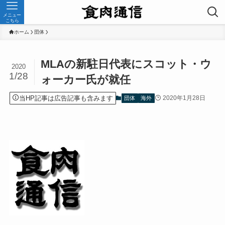
メニュー
こちら
ホーム
団体
MLAの新駐日代表にスコット・ウ
2020
1/28
ォーカー氏が就任
当HP記事は広告記事も含みます
2020年1月28日
団体
海外