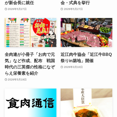
が新会長に就任
会・式典を挙行
2026年5月27日
2026年5月27日
全肉連が小冊子「お肉で元
近江肉牛協会「近江牛BBQ
気」など作成、配布 戦国
祭りin築地」開催
時代の三英傑の性格になぞ
2026年3月10日
らえ栄養素を紹介
2026年5月19日