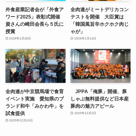
外食産業記者会が「外食ア
全肉連がミートデリカコン
ワード2025」表彰式開催
テストを開催 大臣賞は
資さんの崎田会長ら５氏に
「韓国風旨辛ホクホク肉じ
授賞
ゃが」
2026年1月26日
2026年1月14日
全肉連が中京競馬場で食育
JPPA「俺豚」開催、豚
イベント実施 愛知県のブ
しゃぶ無料提供など日本産
ランド和牛「みかわ牛」を
豚肉の魅力アピール
試食提供
2025年12月2日
2025年12月10日