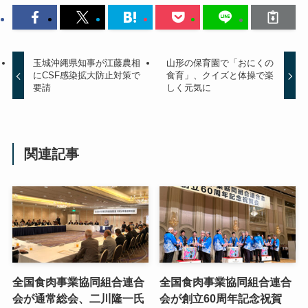
玉城沖縄県知事が江藤農相
山形の保育園で「おにくの
にCSF感染拡大防止対策で
食育」、クイズと体操で楽
要請
しく元気に
関連記事
全国食肉事業協同組合連合
全国食肉事業協同組合連合
会が通常総会、二川隆一氏
会が創立60周年記念祝賀