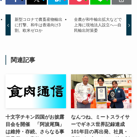
新型コロナで農畜産物輸出
全農が和牛輸出拡大などで
に打撃、和牛は香港向け3
上海に現地法人設立へ---自
割、欧米ゼロか
民輸出対策委
関連記事
十文字チキン四国がお披露
なんつね、ミートスライサ
目会を開催 「阿波尾鶏」
ーでギネス世界記録達成
は維持・存続、さらなる事
101年目の再出発、社員・