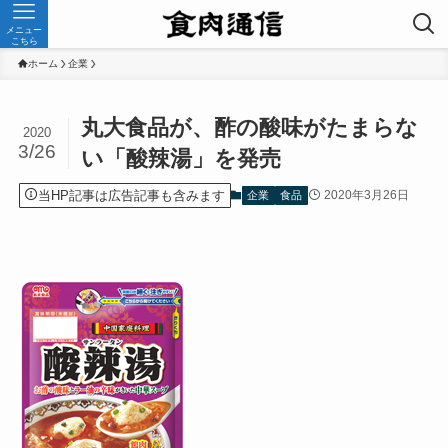
メニュー
こちら
ホーム
企業
丸大食品が、酢の酸味がたまらな
2020
3/26
い「酸辣湯」を発売
当HP記事は広告記事も含みます
2020年3月26日
企業
食品