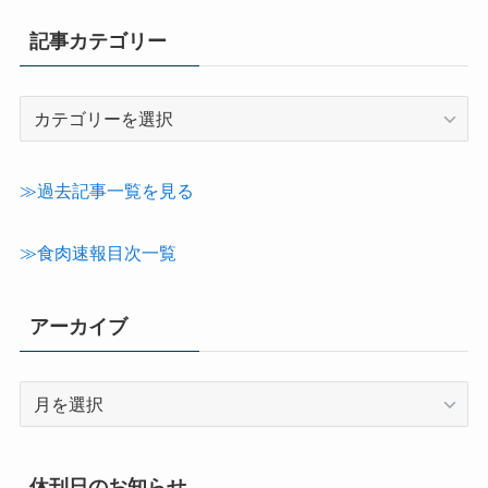
記事カテゴリー
記
事
カ
テ
≫過去記事一覧を見る
ゴ
リ
≫食肉速報目次一覧
ー
アーカイブ
ア
ー
カ
イ
休刊日のお知らせ