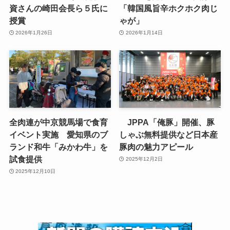
資さんの崎田会長ら５氏に
「韓国風旨辛ホクホク肉じ
授賞
ゃが」
2026年1月26日
2026年1月14日
全肉連が中京競馬場で食育
JPPA「俺豚」開催、豚
イベント実施 愛知県のブ
しゃぶ無料提供など日本産
ランド和牛「みかわ牛」を
豚肉の魅力アピール
試食提供
2025年12月2日
2025年12月10日