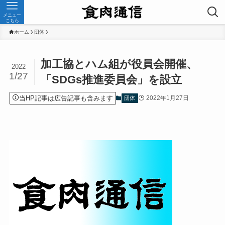
メニュー
こちら
ホーム
団体
加工協とハム組が役員会開催、
2022
1/27
「SDGs推進委員会」を設立
当HP記事は広告記事も含みます
2022年1月27日
団体