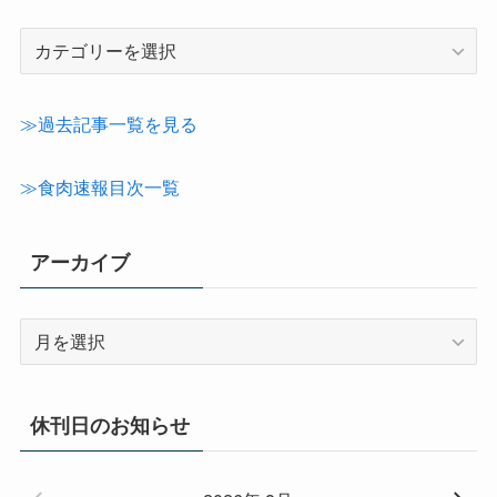
記
事
カ
テ
≫過去記事一覧を見る
ゴ
リ
≫食肉速報目次一覧
ー
アーカイブ
ア
ー
カ
イ
休刊日のお知らせ
ブ