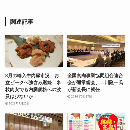
関連記事
8月の輸入牛内臓市況、お
全国食肉事業協同組合連合
盆ピークへ強含み継続 米
会が通常総会、二川隆一氏
枝肉安でも内臓価格への波
が新会長に就任
及は少ないか
2026年5月27日
2026年7月22日