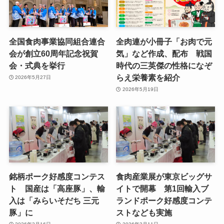
全国食肉事業協同組合連合
全肉連が小冊子「お肉で元
会が創立60周年記念祝賀
気」など作成、配布 戦国
会・式典を挙行
時代の三英傑の性格になぞ
らえ栄養素を紹介
2026年5月27日
2026年5月19日
銘柄ポーク好感度コンテス
食肉産業展が東京ビッグサ
ト 国産は「高座豚」、輸
イトで開幕 第1回輸入ブ
入は「みらいそだち 三元
ランドポーク好感度コンテ
豚」に
ストなども実施