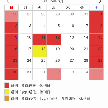
2026年 8月
日
月
火
水
木
金
土
26
27
28
29
30
31
1
2
3
4
5
6
7
8
10
11
12
13
14
15
9
16
17
18
19
20
21
22
23
24
25
26
27
28
29
30
31
1
2
3
4
5
日刊「食肉速報」休刊日
週刊「食肉通信」休刊日
週刊「食肉通信」および日刊「食肉速報」休刊日