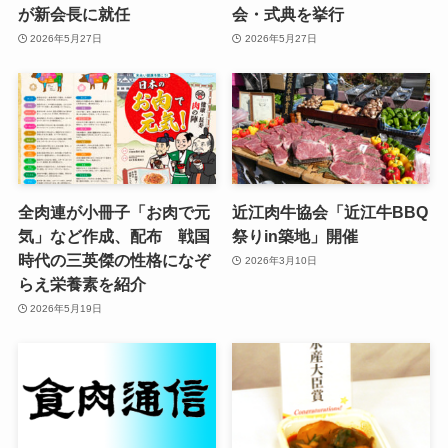
が新会長に就任
会・式典を挙行
2026年5月27日
2026年5月27日
全肉連が小冊子「お肉で元
近江肉牛協会「近江牛BBQ
気」など作成、配布 戦国
祭りin築地」開催
時代の三英傑の性格になぞ
2026年3月10日
らえ栄養素を紹介
2026年5月19日