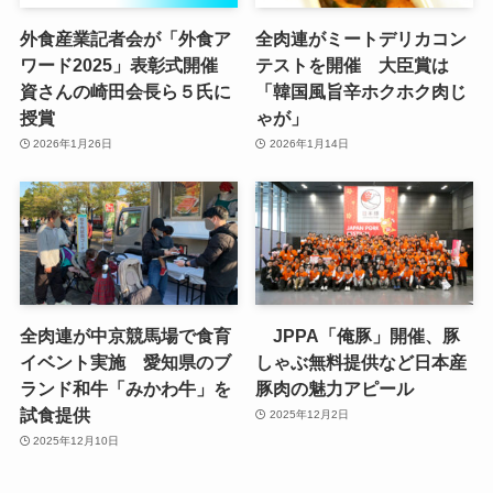
外食産業記者会が「外食ア
全肉連がミートデリカコン
ワード2025」表彰式開催
テストを開催 大臣賞は
資さんの崎田会長ら５氏に
「韓国風旨辛ホクホク肉じ
授賞
ゃが」
2026年1月26日
2026年1月14日
全肉連が中京競馬場で食育
JPPA「俺豚」開催、豚
イベント実施 愛知県のブ
しゃぶ無料提供など日本産
ランド和牛「みかわ牛」を
豚肉の魅力アピール
試食提供
2025年12月2日
2025年12月10日