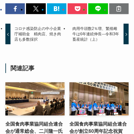
コロナ感染防止の中小企業
肉用牛頭数2％増、繁殖雌
庁補助金 精肉店、焼き肉
牛は6年連続伸長---令和3年
店も多数採択
畜産統計（上）
関連記事
全国食肉事業協同組合連合
全国食肉事業協同組合連合
会が通常総会、二川隆一氏
会が創立60周年記念祝賀