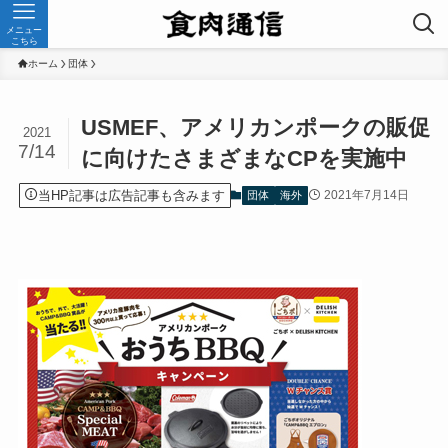
メニュー
こちら
ホーム
団体
USMEF、アメリカンポークの販促
2021
7/14
に向けたさまざまなCPを実施中
当HP記事は広告記事も含みます
2021年7月14日
団体
海外